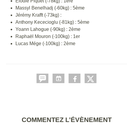
Elodie Piquet (-78kg) : 1ère
Massyl Benelhadj (-60kg) : 5ème
Jérémy Krafft (-73kg) :
Anthony Kececioglu (-81kg) : 5ème
Yoann Lahogue (-90kg) : 2ème
Raphaël Mouron (-100kg) : 1er
Lucas Mége (-100kg) : 2ème
COMMENTEZ L’ÉVÈNEMENT